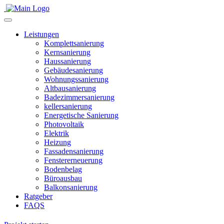
Leistungen
Komplettsanierung
Kernsanierung
Haussanierung
Gebäudesanierung
Wohnungssanierung
Altbausanierung
Badezimmersanierung
kellersanierung
Energetische Sanierung
Photovoltaik
Elektrik
Heizung
Fassadensanierung
Fenstererneuerung
Bodenbelag
Büroausbau
Balkonsanierung
Ratgeber
FAQS